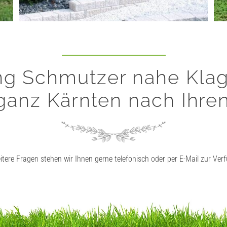
ng Schmutzer nahe Klage
n ganz Kärnten nach Ihr
itere Fragen stehen wir Ihnen gerne telefonisch oder per E-Mail zur Ver