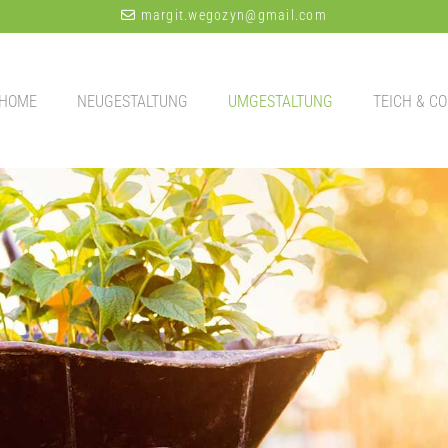
margit.wegozyn@gmail.com

HOME
NEUGESTALTUNG
UMGESTALTUNG
TEICH & CO