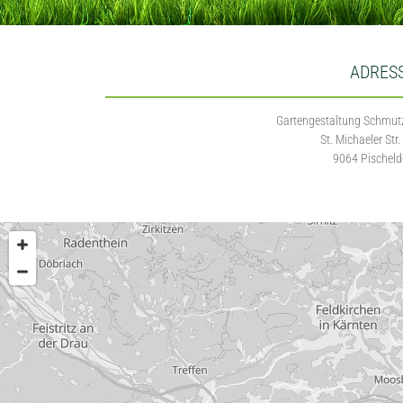
ADRES
Gartengestaltung Schmut
St. Michaeler Str.
9064 Pischeld