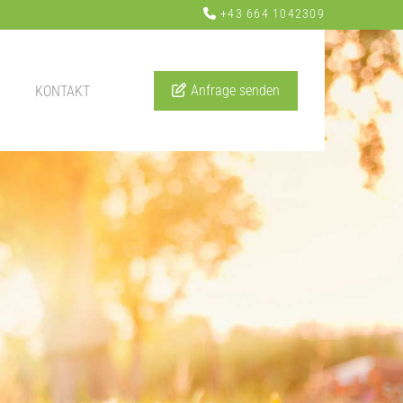
+43 664 1042309

Anfrage senden
KONTAKT