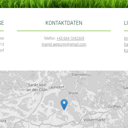
SE
KONTAKTDATEN
L
zer
Telefon:
+43 664 1042309
Im
 13
margit.wegozyn@gmail.com
Da
orf
Ko