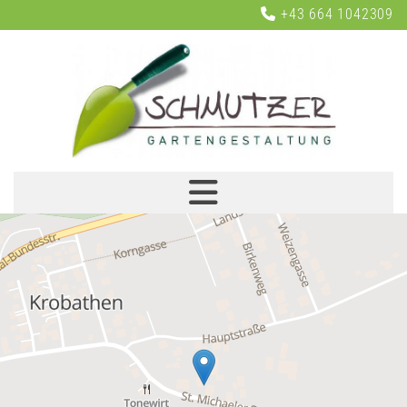
+43 664 1042309
